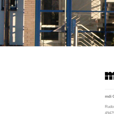
mdi 
Rudol
4947