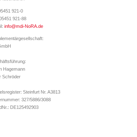
 05451 921-0
 05451 921-88
il:
info@mdi-NoRA.de
ementärgesellschaft:
 GmbH
äftsführung:
an Hagemann
r Schröder
lsregister: Steinfurt Nr. A3813
ernummer: 327/5886/3088
IdNr.: DE125492903