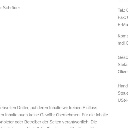
r Schröder
Tel.:
Fax:
E-Ma
Kompl
mdi
Gesch
Stef
Olive
Hande
Steu
USt-
seiten Dritter, auf deren Inhalte wir keinen Einfluss
en Inhalte auch keine Gewähr übernehmen. Für die Inhalte
 Anbieter oder Betreiber der Seiten verantwortlich. Die